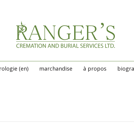
rologie (en)
marchandise
à propos
biogr