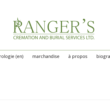
rologie (en)
marchandise
à propos
biogr