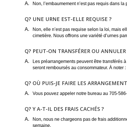
A.
Non, l’embaumement n’est pas requis dans la p
Q?
UNE URNE EST-ELLE REQUISE ?
A.
Non, elle n’est pas requise selon la loi, mais 
cimetière. Nous offrons une variété d’urnes par
Q?
PEUT-ON TRANSFÉRER OU ANNULER 
A.
Les préarrangements peuvent être transférés à u
seront remboursés au consommateur. À noter : l
Q?
OÙ PUIS-JE FAIRE LES ARRANGEMENT
A.
Vous pouvez appeler notre bureau au 705-586-32
Q?
Y A-T-IL DES FRAIS CACHÉS ?
A.
Non, nous ne chargeons pas de frais additionnels 
semaine.