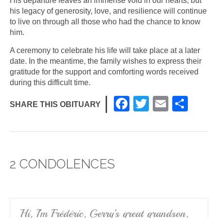
His departure leaves an immense void in our hearts, but
his legacy of generosity, love, and resilience will continue
to live on through all those who had the chance to know
him.
A ceremony to celebrate his life will take place at a later
date. In the meantime, the family wishes to express their
gratitude for the support and comforting words received
during this difficult time.
F
T
E
S
SHARE THIS OBITUARY
a
wi
m
h
c
tt
ail
ar
e
er
e
2 CONDOLENCES
b
o
o
k
Hi, I’m Frédéric, Gerry’s great grandson,