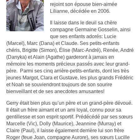
rejoint son épouse bien-aimée
Lilianne, décédée en 2006.
Il laisse dans le deuil sa chère
compagne Germaine Gosselin, ainsi
que ses enfants adorés: Lucie
(Marcel), Marc (Dana) et Claude. Ses petits-enfants
chéris, Brigitte (Simon), Élise (Marc-André), Renée, André
(Danyka) et Alain (Agathe) garderont à jamais en
mémoire les moments précieux passés avec leur grand-
père. Parmi ses cinq arrière-petits-enfants, dont les très
jeunes Margot, Clara et Gustave, les plus grands Frédéric
et Noah se souviendront toujours de son sourire
bienveillant et de ses anecdotes amusantes!
Gerry était bien plus qu’un père et un grand-père dévoué.
Il était un frère aimant et un ami loyal, connu pour sa
gentillesse et son esprit sportif. Prédécédé par ses sœurs
Marcelle (Vic), Dolly (Maurice), Jeannine (Murray) et
Claire (Paul), il laisse également derrière lui son frère
Roger (feue Joan, compagne Aurore), ses sœurs Lucille