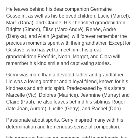
He leaves behind his dear companion Germaine
Gosselin, as well as his beloved children: Lucie (Marcel),
Marc (Dana), and Claude. His cherished grandchildren,
Brigitte (Simon), Élise (Marc-André), Renée, André
(Danyka), and Alain (Agathe), will forever remember the
precious moments spent with their grandfather. Except for
Gustave, who has yet to meet him, his great
grandchildren Frédéric, Noah, Margot, and Clara will
remember his kind smile and captivating stories.
Gerry was more than a devoted father and grandfather.
He was a loving brother and a loyal friend, known for his
kindness and athletic spirit. Predeceased by his sisters
Marcelle (Vic), Dolores (Maurice), Jeannine (Murray) and
Claire (Paul), he also leaves behind his siblings Roger
(late Joan, Aurore), Lucille (Gerry), and Rachel (Don).
Passionate about sports, Gerry inspired many with his
determination and tremendous sense of competition.