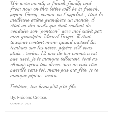
We were mostly a french family and
from now on this letter will be in french.
pépere Gerry, comme on l’appelait , était le
meilleure arière grandpère au monde, il
étiat un des seuls qui était voulant de
conduire son ”pontoon” avec moi suivit par
mon grandpère Marcel Forget. Il était
tousjour content meme quand marcel lui
tombais sur les nères. pépère si’il vous
plais , revien. 12 ans de ton amour n’est
pas assé. je te manque tellement. tout as
changé après ton déces. rien ne vais être
pareille sans toi, meme pas ma fête. je te
manque pépère. revien.
Frédéric, ton beau p’tit p’tit fils
By:
Frédéric Croteau
October 14, 2025